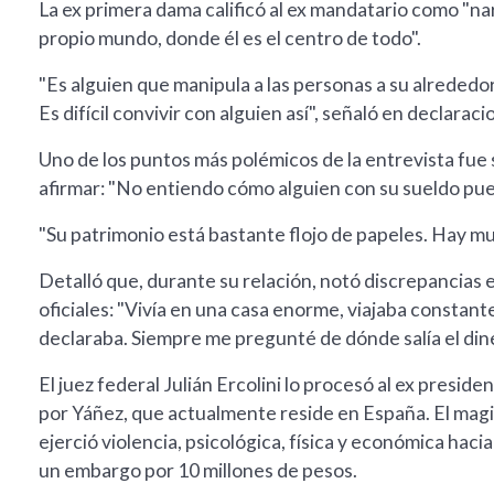
La ex primera dama calificó al ex mandatario como "narc
propio mundo, donde él es el centro de todo".
"Es alguien que manipula a las personas a su alrededor
Es difícil convivir con alguien así", señaló en declaraci
Uno de los puntos más polémicos de la entrevista fue
afirmar: "No entiendo cómo alguien con su sueldo pued
"Su patrimonio está bastante flojo de papeles. Hay m
Detalló que, durante su relación, notó discrepancias e
oficiales: "Vivía en una casa enorme, viajaba constan
declaraba. Siempre me pregunté de dónde salía el dine
El juez federal Julián Ercolini lo procesó al ex presid
por Yáñez, que actualmente reside en España. El mag
ejerció violencia, psicológica, física y económica hacia
un embargo por 10 millones de pesos.