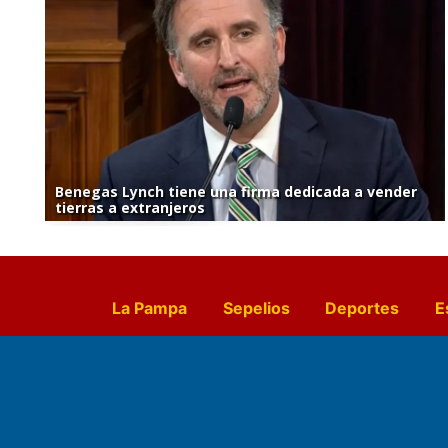
Benegas Lynch tiene una firma dedicada a vender
tierras a extranjeros
La Pampa
Sepelios
Deportes
E
Culturales
Agro La Pampa
Cocin
Farmacias de turno
Entr