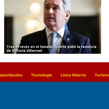
Tras el revés en el Senado, Quirno pidió la renuncia
de Victoria Villarruel
spectáculos
Tecnología
Linea Abierta
Turism
a y Gastronomía
Suplementos Anuales
Horósc
e Pocillos
Transmisiones en vivo