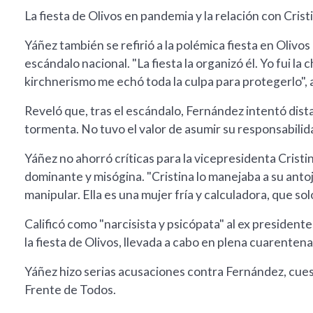
La fiesta de Olivos en pandemia y la relación con Cris
Yáñez también se refirió a la polémica fiesta en Olivo
escándalo nacional. "La fiesta la organizó él. Yo fui la c
kirchnerismo me echó toda la culpa para protegerlo",
Reveló que, tras el escándalo, Fernández intentó dista
tormenta. No tuvo el valor de asumir su responsabilid
Yáñez no ahorró críticas para la vicepresidenta Cristi
dominante y misógina. "Cristina lo manejaba a su antoj
manipular. Ella es una mujer fría y calculadora, que sol
Calificó como "narcisista y psicópata" al ex president
la fiesta de Olivos, llevada a cabo en plena cuarenten
Yáñez hizo serias acusaciones contra Fernández, cues
Frente de Todos.