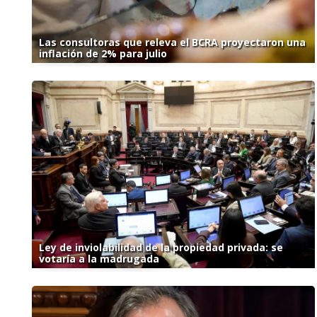
Las consultoras que releva el BCRA proyectaron una
inflación de 2% para julio
Ley de inviolabilidad de la propiedad privada: se
votaría a la madrugada