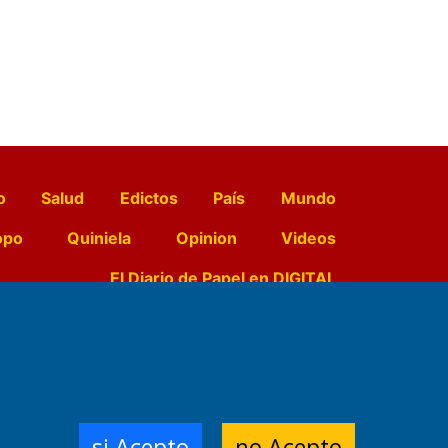
o
Salud
Edictos
País
Mundo
opo
Quiniela
Opinion
Videos
El Diario de Papel en DIGITAL
e Contenidos:
Nemesio
ración,
si Acepto
no Acepto