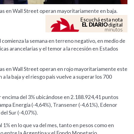
as en Wall Street operan mayoritariamente en baja.
Escuchá esta nota
EL DIARIO
digital
minutos
al comienza la semana en terreno negativo, en medio de
icas arancelarias y el temor a la recesión en Estados
as en Wall Street operan en rojo mayoritariamente este
 la baja y el riesgo país vuelve a superar los 700
por encima del 3% ubicándose en 2.188.924,41 puntos
Pampa Energía (-4,64%), Transener (-4,61%), Edenor
el Sur (-4,07%).
l 1% en lo que va del mes, tanto en pesos como en
o entre la Argentina y el Fondo Monetario