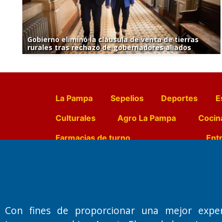
Gobierno eliminó la cláusula de venta de tierras
rurales tras rechazo de gobernadores aliados
La Pampa
Sepelios
Deportes
E
Culturales
Agro La Pampa
Cocin
Farmacias de turno
Entr
Fundado por el
Doctor Antonio 
Primera edición: Domingo 3 de May
Con fines de proporcionar una mejor expe
Miembro de ADIRA,ADEPA y CPPAL