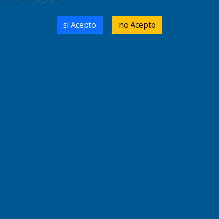
si Acepto
no Acepto
Domicilio Legal: José Ingenieros 855,
Santa Rosa, La Pampa.
Número de Registro DNDA:
RL-2019-55551274-APN-DNDA#MJ
Edición #
9418
Fecha de Edición:
7/08/2026
Fecha de Inicio: 19/10/2000
Director General de Contenidos:
Dr. Jorge Ricardo Nemesio
Redacción, Administración,
Oficina Comercial y Planta Impresora:
José Ingenieros 855,
Santa Rosa, La Pampa, Argentina.
Tel: (02954) 411117/18/19/20
Cel: +54 2954 535213