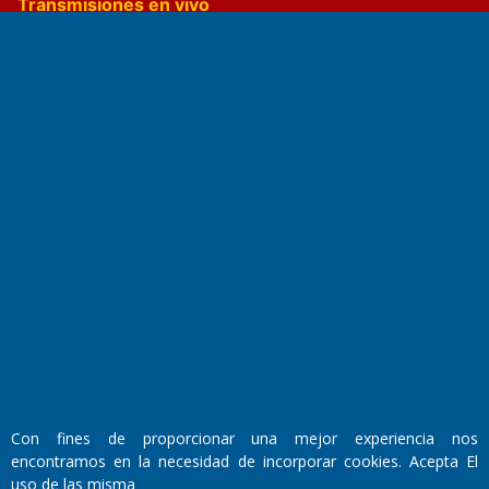
Transmisiones en vivo
El Diario de Papel en DIGITAL
Fundado por el
Doctor Antonio Nemesio
Primera edición: Domingo 3 de Mayo de 1992
Miembro de ADIRA,ADEPA y CPPAL
Con fines de proporcionar una mejor experiencia nos
Propietario: El Diario SRL
Director Periodístico:
encontramos en la necesidad de incorporar cookies. Acepta El
Walter René Goñi
uso de las misma