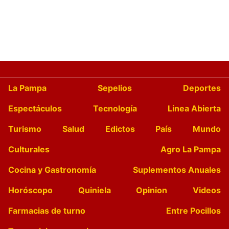
La Pampa
Sepelios
Deportes
Espectáculos
Tecnología
Linea Abierta
Turismo
Salud
Edictos
País
Mundo
Culturales
Agro La Pampa
Cocina y Gastronomía
Suplementos Anuales
Horóscopo
Quiniela
Opinion
Videos
Farmacias de turno
Entre Pocillos