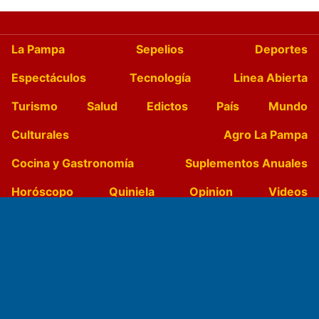
La Pampa
Sepelios
Deportes
Espectáculos
Tecnología
Linea Abierta
Turismo
Salud
Edictos
País
Mundo
Culturales
Agro La Pampa
Cocina y Gastronomía
Suplementos Anuales
Horóscopo
Quiniela
Opinion
Videos
Farmacias de turno
Entre Pocillos
Transmisiones en vivo
El Diario de Papel en DIGITAL