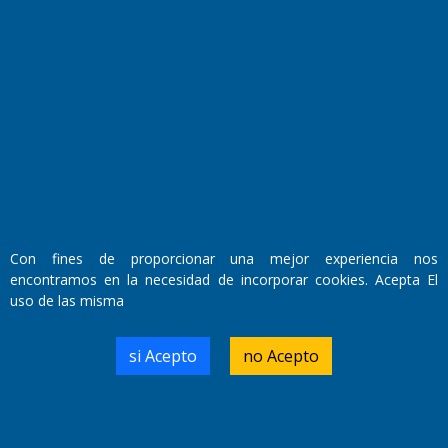
Fundado por el
Doctor Antonio Nemesio
Con fines de proporcionar una mejor experiencia nos
Primera edición: Domingo 3 de Mayo de 1992
encontramos en la necesidad de incorporar cookies. Acepta El
Miembro de ADIRA,ADEPA y CPPAL
Propietario: El Diario SRL
uso de las misma
Director Periodístico:
Walter René Goñi
si Acepto
no Acepto
Domicilio Legal: José Ingenieros 855,
Santa Rosa, La Pampa.
Número de Registro DNDA: