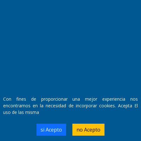
Fundado por el
Doctor Antonio Nemesio
Primera edición: Domingo 3 de Mayo de 1992
Miembro de ADIRA,ADEPA y CPPAL
Propietario: El Diario SRL
Director Periodístico:
Walter René Goñi
Con fines de proporcionar una mejor experiencia nos
encontramos en la necesidad de incorporar cookies. Acepta El
uso de las misma
Domicilio Legal: José Ingenieros 855,
Santa Rosa, La Pampa.
Número de Registro DNDA:
si Acepto
no Acepto
RL-2019-55551274-APN-DNDA#MJ
Edición #
9418