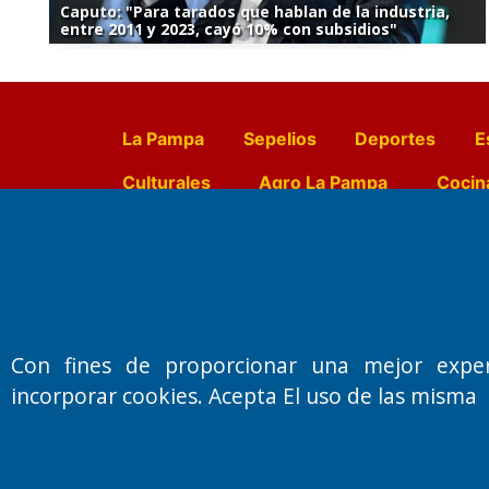
Caputo: "Para tarados que hablan de la industria,
entre 2011 y 2023, cayó 10% con subsidios"
La Pampa
Sepelios
Deportes
E
Culturales
Agro La Pampa
Cocin
Farmacias de turno
Entr
Fundado por el
Doctor Antonio 
Con fines de proporcionar una mejor expe
Primera edición: Domingo 3 de May
incorporar cookies. Acepta El uso de las misma
Miembro de ADIRA,ADEPA y CPPAL
Propietario: El Diario SRL
Director Periodístico:
Walter René Goñi