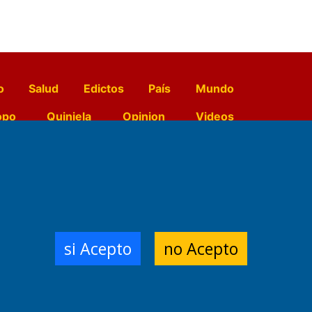
o
Salud
Edictos
País
Mundo
opo
Quiniela
Opinion
Videos
El Diario de Papel en DIGITAL
e Contenidos:
Nemesio
si Acepto
no Acepto
ración,
 Planta Impresora:
,
a, Argentina.
/18/19/20