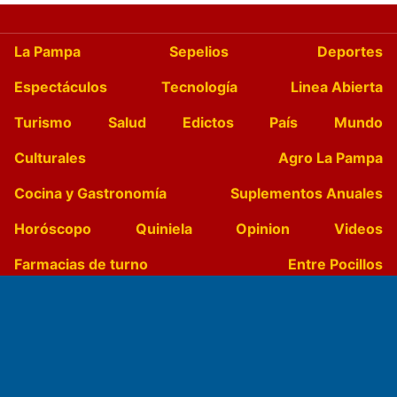
La Pampa
Sepelios
Deportes
Espectáculos
Tecnología
Linea Abierta
Turismo
Salud
Edictos
País
Mundo
Culturales
Agro La Pampa
Cocina y Gastronomía
Suplementos Anuales
Horóscopo
Quiniela
Opinion
Videos
Farmacias de turno
Entre Pocillos
Transmisiones en vivo
El Diario de Papel en DIGITAL