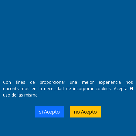
Fundado por el
Doctor Antonio Nemesio
Primera edición: Domingo 3 de Mayo de 1992
Miembro de ADIRA,ADEPA y CPPAL
Con fines de proporcionar una mejor experiencia nos
Propietario: El Diario SRL
encontramos en la necesidad de incorporar cookies. Acepta El
Director Periodístico:
uso de las misma
Walter René Goñi
si Acepto
no Acepto
Domicilio Legal: José Ingenieros 855,
Santa Rosa, La Pampa.
Número de Registro DNDA: