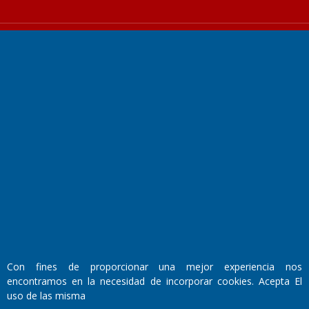
Fundado por el
Doctor Antonio Nemesio
Primera edición: Domingo 3 de Mayo de 1992
Miembro de ADIRA,ADEPA y CPPAL
Propietario: El Diario SRL
Director Periodístico:
Walter René Goñi
Con fines de proporcionar una mejor experiencia nos
encontramos en la necesidad de incorporar cookies. Acepta El
uso de las misma
Domicilio Legal: José Ingenieros 855,