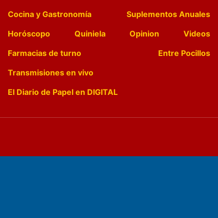
Cocina y Gastronomía
Suplementos Anuales
Horóscopo
Quiniela
Opinion
Videos
Farmacias de turno
Entre Pocillos
Transmisiones en vivo
El Diario de Papel en DIGITAL