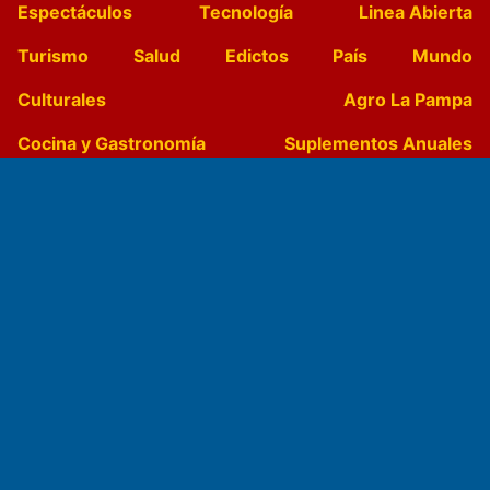
Espectáculos
Tecnología
Linea Abierta
Turismo
Salud
Edictos
País
Mundo
Culturales
Agro La Pampa
Cocina y Gastronomía
Suplementos Anuales
Horóscopo
Quiniela
Opinion
Videos
Farmacias de turno
Entre Pocillos
Transmisiones en vivo
El Diario de Papel en DIGITAL