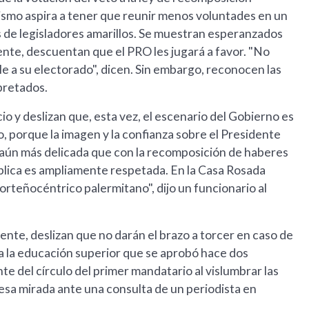
alismo aspira a tener que reunir menos voluntades en un
 de legisladores amarillos. Se muestran esperanzados
te, descuentan que el PRO les jugará a favor. "No
 a su electorado", dicen. Sin embargo, reconocen las
pretados.
cio y deslizan que, esta vez, el escenario del Gobierno es
o, porque la imagen y la confianza sobre el Presidente
 aún más delicada que con la recomposición de haberes
pública es ampliamente respetada. En la Casa Rosada
orteñocéntrico palermitano", dijo un funcionario al
ente, deslizan que no darán el brazo a torcer en caso de
ra la educación superior que se aprobó hace dos
e del círculo del primer mandatario al vislumbrar las
esa mirada ante una consulta de un periodista en