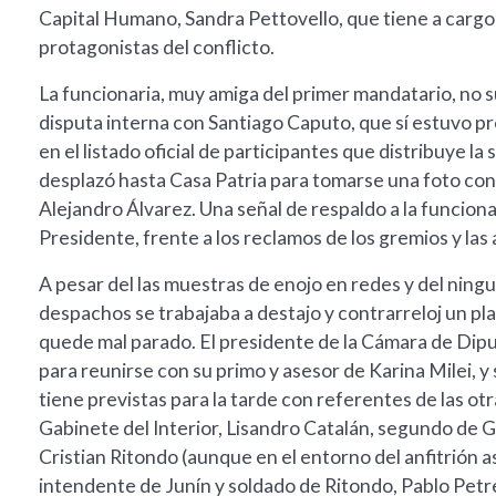
Capital Humano, Sandra Pettovello, que tiene a cargo 
protagonistas del conflicto.
La funcionaria, muy amiga del primer mandatario, no s
disputa interna con Santiago Caputo, que sí estuvo pre
en el listado oficial de participantes que distribuye l
desplazó hasta Casa Patria para tomarse una foto con e
Alejandro Álvarez. Una señal de respaldo a la funcion
Presidente, frente a los reclamos de los gremios y las
A pesar del las muestras de enojo en redes y del ning
despachos se trabajaba a destajo y contrarreloj un pla
quede mal parado. El presidente de la Cámara de Dip
para reunirse con su primo y asesor de Karina Milei, y 
tiene previstas para la tarde con referentes de las ot
Gabinete del Interior, Lisandro Catalán, segundo de Gu
Cristian Ritondo (aunque en el entorno del anfitrión a
intendente de Junín y soldado de Ritondo, Pablo Petr