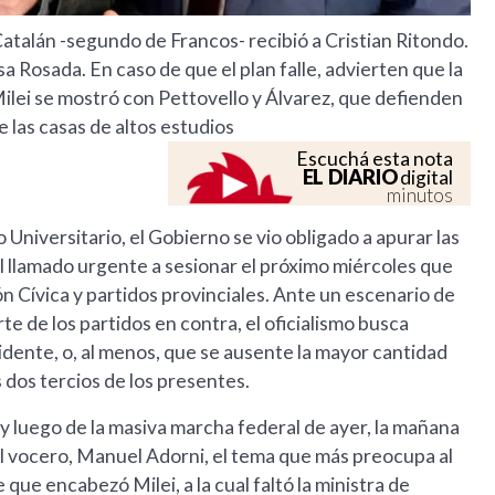
Catalán -segundo de Francos- recibió a Cristian Ritondo.
a Rosada. En caso de que el plan falle, advierten que la
ilei se mostró con Pettovello y Álvarez, que defienden
 las casas de altos estudios
Escuchá esta nota
EL DIARIO
digital
minutos
Universitario, el Gobierno se vio obligado a apurar las
el llamado urgente a sesionar el próximo miércoles que
ón Cívica y partidos provinciales. Ante un escenario de
e de los partidos en contra, el oficialismo busca
dente, o, al menos, que se ausente la mayor cantidad
s dos tercios de los presentes.
 y luego de la masiva marcha federal de ayer, la mañana
l vocero, Manuel Adorni, el tema que más preocupa al
que encabezó Milei, a la cual faltó la ministra de