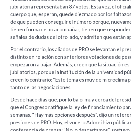
jubilatoria representaban 87 votos. Esta vez, el ofici
cuerpo que, esperan, quede diezmado por los faltazos
de que pueden conseguir el número porque, nuevamen
tienen forma de no acompañar, tienen que responderle
señales de dudas del otro lado, y admiten que están a
Por el contrario, los aliados de PRO se levantan el pre
distinto en relación con anteriores votaciones de pes
empezaron a bajar. Además, creen que la situación es
jubilatorios, porque la institución de la universidad 
creen lo contrario: "Este tema es muy de microclima p
tanto de las negociaciones.
Desde hace días que, por lo bajo, muy cerca del presid
que el Congreso ratifique la ley de financiamiento pa
semanas. "Hay más opciones después", dijo un referent
presiones de PRO. Hoy, el vocero Adorni hizo pública 
conferencia de prensa: "No lo descartamos", sostuvo.