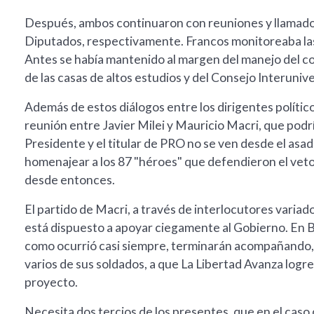
Después, ambos continuaron con reuniones y llamados
Diputados, respectivamente. Francos monitoreaba las
Antes se había mantenido al margen del manejo del con
de las casas de altos estudios y del Consejo Interunive
Además de estos diálogos entre los dirigentes polític
reunión entre Javier Milei y Mauricio Macri, que podrí
Presidente y el titular de PRO no se ven desde el asa
homenajear a los 87 "héroes" que defendieron el veto 
desde entonces.
El partido de Macri, a través de interlocutores varia
está dispuesto a apoyar ciegamente al Gobierno. En B
como ocurrió casi siempre, terminarán acompañando, o
varios de sus soldados, a que La Libertad Avanza logre
proyecto.
Necesita dos tercios de los presentes, que en el caso 