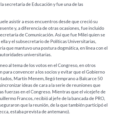
la secretaría de Educación y fue una de las
uele asistir a esos encuentros desde que creció su
sente y, a diferencia de otras ocasiones, fue incluido
a secretaría de Comunicación. Así que fue Milei quien se
lla y el subsecretario de Políticas Universitarias,
aria que mantuvo una postura dogmática, en línea con el
 autoridades universitarias.
uneo al tema de los votos en el Congreso, en otros
n para convencer a los socios y evitar que el Gobierno
utados, Martín Menem, llegó temprano a Balcarce 50
sincronizar ideas de cara a la serie de reuniones que
ras fuerzas en el Congreso. Mientras que el vicejefe de
illermo Francos, recibió al jefe de la bancada de PRO,
seguraron que la reunión, de la que también participó el
ecca, estaba prevista de antemano).