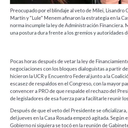
Preocupado por el blindaje al veto de Milei, Lisandro 
Martín y "Lule" Menem afinaron la estrategia en la Cas
norma incumple la ley de Administración Financiera. M
una postura dura frente a los gremios y autoridades de
Pocas horas después de vetar la ley de Financiamiento 
negociaciones con los bloques dialoguistas a partir d
hicieron la UCR y Encuentro Federal junto a la Coalici
escasez de respaldos en el Congreso, con la mayor part
convencer a PRO de que respalde el rechazo del Presi
de legisladores de esa fuerza para facilitarle reunir lo
Después de que el veto del Presidente se oficializara,
del jueves en la Casa Rosada empezó agitada. Según e
Gobierno ni siquiera se tocó en la reunión de Gabinete 