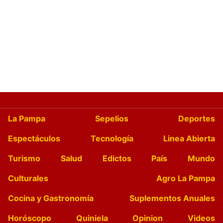
La Pampa
Sepelios
Deportes
Espectáculos
Tecnología
Linea Abierta
Turismo
Salud
Edictos
País
Mundo
Culturales
Agro La Pampa
Cocina y Gastronomía
Suplementos Anuales
Horóscopo
Quiniela
Opinion
Videos