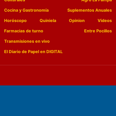
Cocina y Gastronomía
Suplementos Anuales
Horóscopo
Quiniela
Opinion
Videos
Farmacias de turno
Entre Pocillos
Transmisiones en vivo
El Diario de Papel en DIGITAL