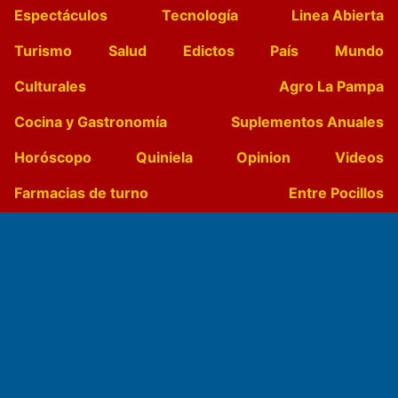
Espectáculos
Tecnología
Linea Abierta
Turismo
Salud
Edictos
País
Mundo
Culturales
Agro La Pampa
Cocina y Gastronomía
Suplementos Anuales
Horóscopo
Quiniela
Opinion
Videos
Farmacias de turno
Entre Pocillos
Transmisiones en vivo
El Diario de Papel en DIGITAL