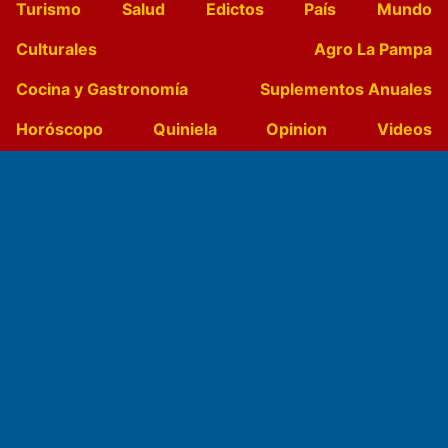
Turismo
Salud
Edictos
País
Mundo
Culturales
Agro La Pampa
Cocina y Gastronomía
Suplementos Anuales
Horóscopo
Quiniela
Opinion
Videos
Farmacias de turno
Entre Pocillos
Transmisiones en vivo
El Diario de Papel en DIGITAL