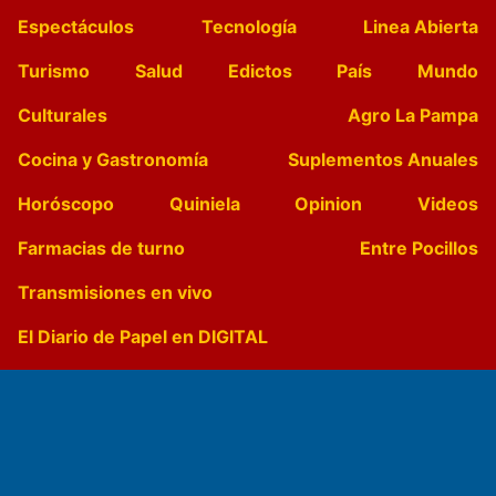
Espectáculos
Tecnología
Linea Abierta
Turismo
Salud
Edictos
País
Mundo
Culturales
Agro La Pampa
Cocina y Gastronomía
Suplementos Anuales
Horóscopo
Quiniela
Opinion
Videos
Farmacias de turno
Entre Pocillos
Transmisiones en vivo
El Diario de Papel en DIGITAL