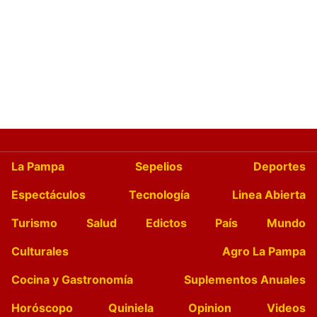
La Pampa
Sepelios
Deportes
Espectáculos
Tecnología
Linea Abierta
Turismo
Salud
Edictos
País
Mundo
Culturales
Agro La Pampa
Cocina y Gastronomía
Suplementos Anuales
Horóscopo
Quiniela
Opinion
Videos