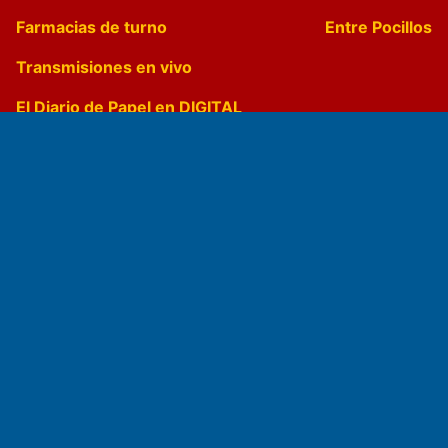
Farmacias de turno
Entre Pocillos
Transmisiones en vivo
El Diario de Papel en DIGITAL
Fundado por el
Doctor Antonio Nemesio
Primera edición: Domingo 3 de Mayo de 1992
Miembro de ADIRA,ADEPA y CPPAL