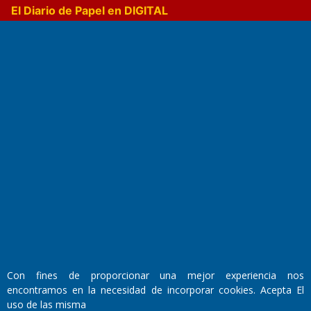
El Diario de Papel en DIGITAL
Fundado por el
Doctor Antonio Nemesio
Primera edición: Domingo 3 de Mayo de 1992
Miembro de ADIRA,ADEPA y CPPAL
Propietario: El Diario SRL
Director Periodístico:
Con fines de proporcionar una mejor experiencia nos
Walter René Goñi
encontramos en la necesidad de incorporar cookies. Acepta El
uso de las misma