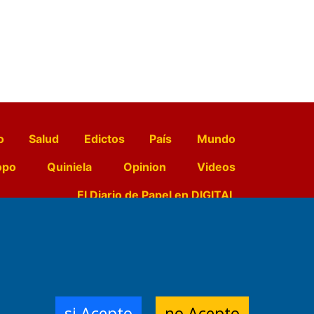
o
Salud
Edictos
País
Mundo
opo
Quiniela
Opinion
Videos
El Diario de Papel en DIGITAL
e Contenidos:
Nemesio
ración,
si Acepto
no Acepto