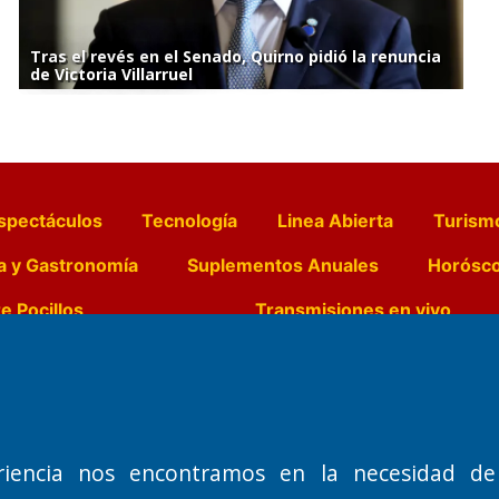
Tras el revés en el Senado, Quirno pidió la renuncia
de Victoria Villarruel
spectáculos
Tecnología
Linea Abierta
Turism
a y Gastronomía
Suplementos Anuales
Horósc
e Pocillos
Transmisiones en vivo
Nemesio
Domicilio Legal: José Ingenieros 855,
Director General d
o de 1992
Santa Rosa, La Pampa.
Dr. Jorge Ricardo 
riencia nos encontramos en la necesidad de
Número de Registro DNDA:
Redacción, Administ