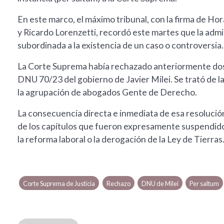
En este marco, el máximo tribunal, con la firma de H
y Ricardo Lorenzetti, recordó este martes que la admi
subordinada a la existencia de un caso o controversia.
La Corte Suprema había rechazado anteriormente dos 
DNU 70/23 del gobierno de Javier Milei. Se trató de la
la agrupación de abogados Gente de Derecho.
La consecuencia directa e inmediata de esa resoluci
de los capítulos que fueron expresamente suspendidos
la reforma laboral o la derogación de la Ley de Tierras
Corte Suprema de Justicia
Rechazo
DNU de Milei
Per saltum