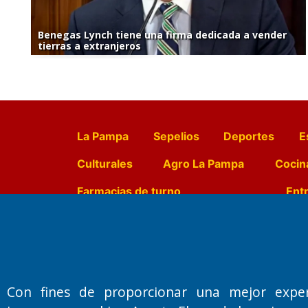
Benegas Lynch tiene una firma dedicada a vender
tierras a extranjeros
La Pampa
Sepelios
Deportes
E
Culturales
Agro La Pampa
Cocin
Farmacias de turno
Entr
Fundado por el
Doctor Antonio 
Primera edición: Domingo 3 de May
Con fines de proporcionar una mejor expe
Miembro de ADIRA,ADEPA y CPPAL