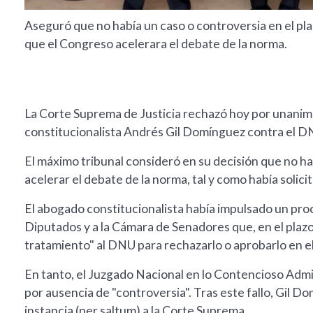
Aseguró que no había un caso o controversia en el pl
que el Congreso acelerara el debate de la norma.
La Corte Suprema de Justicia rechazó hoy por unanim
constitucionalista Andrés Gil Domínguez contra el DN
El máximo tribunal consideró en su decisión que no ha
acelerar el debate de la norma, tal y como había soli
El abogado constitucionalista había impulsado un proc
Diputados y a la Cámara de Senadores que, en el plazo
tratamiento" al DNU para rechazarlo o aprobarlo en el
En tanto, el Juzgado Nacional en lo Contencioso Admi
por ausencia de "controversia". Tras este fallo, Gil D
instancia (per saltum) a la Corte Suprema.