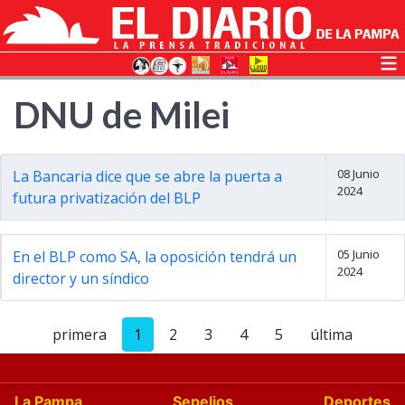
DNU de Milei
08 Junio
La Bancaria dice que se abre la puerta a
2024
futura privatización del BLP
05 Junio
En el BLP como SA, la oposición tendrá un
2024
director y un síndico
primera
1
2
3
4
5
última
La Pampa
Sepelios
Deportes