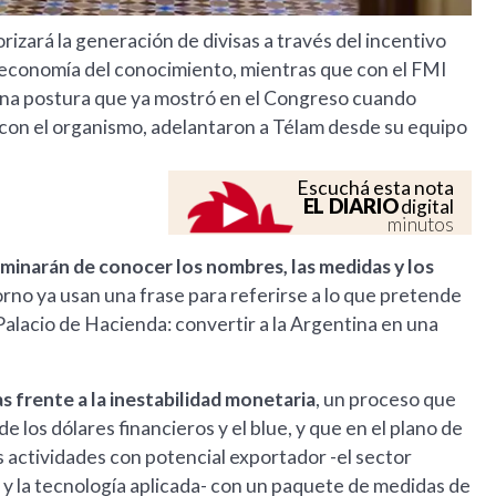
izará la generación de divisas a través del incentivo
 la economía del conocimiento, mientras que con el FMI
una postura que ya mostró en el Congreso cuando
 con el organismo, adelantaron a Télam desde su equipo
Escuchá esta nota
EL DIARIO
digital
minutos
rminarán de conocer los nombres, las medidas y los
orno ya usan una frase para referirse a lo que pretende
Palacio de Hacienda: convertir a la Argentina en una
 frente a la inestabilidad monetaria
, un proceso que
e los dólares financieros y el blue, y que en el plano de
as actividades con potencial exportador -el sector
re y la tecnología aplicada- con un paquete de medidas de