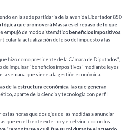
ndo en la sede partidaria de la avenida Libertador 850
 lógica que promoverá Massa es el repaso de lo que
de empujó de modo sistemático
beneficios impositivos
articular la actualización del piso del impuesto a las
 que hizo como presidente de la Cámara de Diputados",
rio de impulsar "beneficios impositivos" mediante leyes
de la semana que viene a la gestión económica.
cas de la estructura económica, las que generan
ético, aparte de la ciencia y tecnología con perfil
 estas horas que dos ejes de las medidas a anunciar
tras que en el frente externo y en el vínculo con los
ave "remontarse a cuál fue su rol durante el acuerdo