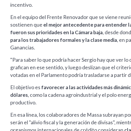
incentivo.
En el equipo del Frente Renovador que se viene reunie
sostienen que
el mejor antecedente para entender la
fueron sus prioridades en la Cámara baja
, desde don
para los trabajadores formales y la clase media
, en p
Ganancias.
"Para saber lo que podría hacer Sergio hay que ver lo
grafican en ese sentido, y luego deslizan que el crite
votadas en el Parlamento podría trasladarse a partir 
El objetivo es
favorecer a las actividades más dinámi
dólares
, como la cadena agroindustrial y el polo energ
productivo.
En esa línea, los colaboradores de Massa subrayan por
serán el "alivio fiscal y la generación de divisas", mien
organismos internacionales de crédito consideran
cl