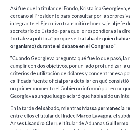
Así fue que la titular del Fondo, Kristalina Georgiev
cercano al Presidente para consultar por la sorpresiv
integrante el Ejecutivo transmitió el mensaje al jefe 
secretario de Estado- para que le respondiera a la di
fortaleza política" porque se trataba de quien había 
organismo) durante el debate en el Congreso"
.
"Cuando Georgieva pregunta qué fue lo que pasó, la 
cumplir con dos objetivos, por un lado profundizar la u
criterios de utilización de dólares y concentrar esa p
calificada fuente oficial para detallar en qué consistió
un primer momento el Gobierno informó por error que 
Georgieva aunque luego aclaró que había sido un int
En la tarde del sábado, mientras
Massa permanecía re
entre ellos el titular del Indec
Marco Lavagna
, el sub
Anses
Lisandro Cleri,
el titular de Aduanas
Guillermo