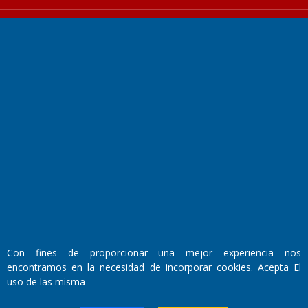
Fundado por el
Doctor Antonio Nemesio
Primera edición: Domingo 3 de Mayo de 1992
Miembro de ADIRA,ADEPA y CPPAL
Propietario: El Diario SRL
Director Periodístico:
Walter René Goñi
Con fines de proporcionar una mejor experiencia nos
encontramos en la necesidad de incorporar cookies. Acepta El
uso de las misma
Domicilio Legal: José Ingenieros 855,
Santa Rosa, La Pampa.