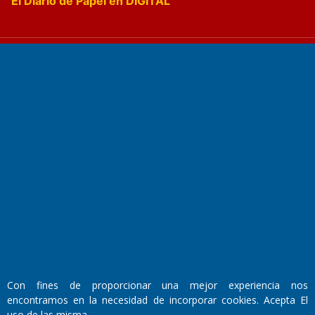
El Diario de Papel en DIGITAL
Fundado por el
Doctor Antonio Nemesio
Primera edición: Domingo 3 de Mayo de 1992
Miembro de ADIRA,ADEPA y CPPAL
Propietario: El Diario SRL
Director Periodístico:
Walter René Goñi
Con fines de proporcionar una mejor experiencia nos
encontramos en la necesidad de incorporar cookies. Acepta El
uso de las misma