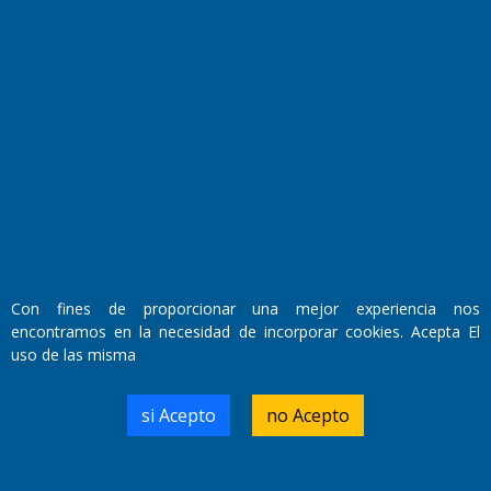
Fundado por el
Doctor Antonio Nemesio
Primera edición: Domingo 3 de Mayo de 1992
Miembro de ADIRA,ADEPA y CPPAL
Propietario: El Diario SRL
Director Periodístico:
Walter René Goñi
Con fines de proporcionar una mejor experiencia nos
encontramos en la necesidad de incorporar cookies. Acepta El
uso de las misma
Domicilio Legal: José Ingenieros 855,
Santa Rosa, La Pampa.
Número de Registro DNDA:
si Acepto
no Acepto
RL-2019-55551274-APN-DNDA#MJ
Edición #
9417
Fecha de Edición:
6/08/2026