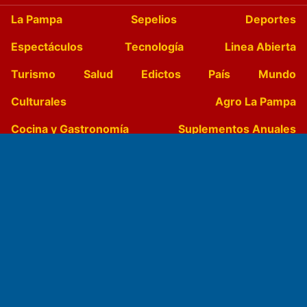
La Pampa
Sepelios
Deportes
Espectáculos
Tecnología
Linea Abierta
Turismo
Salud
Edictos
País
Mundo
Culturales
Agro La Pampa
Cocina y Gastronomía
Suplementos Anuales
Horóscopo
Quiniela
Opinion
Videos
Farmacias de turno
Entre Pocillos
Transmisiones en vivo
El Diario de Papel en DIGITAL