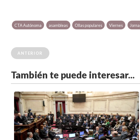
CTA Autónoma
asambleas
Ollas populares
Viernes
Jorna
ANTERIOR
También te puede interesar...