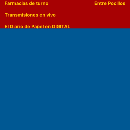
Farmacias de turno
Entre Pocillos
Transmisiones en vivo
El Diario de Papel en DIGITAL
Fundado por el
Doctor Antonio Nemesio
Primera edición: Domingo 3 de Mayo de 1992
Miembro de ADIRA,ADEPA y CPPAL