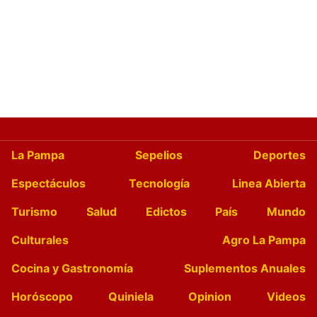
La Pampa
Sepelios
Deportes
Espectáculos
Tecnología
Linea Abierta
Turismo
Salud
Edictos
País
Mundo
Culturales
Agro La Pampa
Cocina y Gastronomía
Suplementos Anuales
Horóscopo
Quiniela
Opinion
Videos