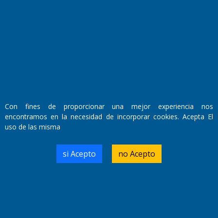
Fundado por el
Doctor Antonio Nemesio
Primera edición: Domingo 3 de Mayo de 1992
Miembro de ADIRA,ADEPA y CPPAL
Propietario: El Diario SRL
Director Periodístico:
Walter René Goñi
Con fines de proporcionar una mejor experiencia nos
encontramos en la necesidad de incorporar cookies. Acepta El
uso de las misma
Domicilio Legal: José Ingenieros 855,
Santa Rosa, La Pampa.
Número de Registro DNDA:
si Acepto
no Acepto
RL-2019-55551274-APN-DNDA#MJ
Edición #
9419
Fecha de Edición:
8/08/2026
Fecha de Inicio: 19/10/2000