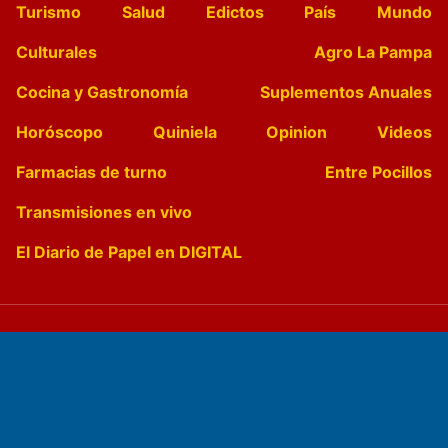
Turismo
Salud
Edictos
País
Mundo
Culturales
Agro La Pampa
Cocina y Gastronomía
Suplementos Anuales
Horóscopo
Quiniela
Opinion
Videos
Farmacias de turno
Entre Pocillos
Transmisiones en vivo
El Diario de Papel en DIGITAL