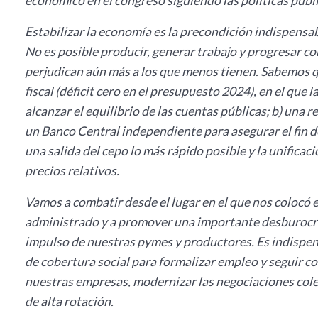
económico en el congreso siguiendo las políticas púb
Estabilizar la economía es la precondición indispensab
No es posible producir, generar trabajo y progresar co
perjudican aún más a los que menos tienen. Sabemos q
fiscal (déficit cero en el presupuesto 2024), en el que l
alcanzar el equilibrio de las cuentas públicas; b) una r
un Banco Central independiente para asegurar el fin de
una salida del cepo lo más rápido posible y la unificac
precios relativos.
Vamos a combatir desde el lugar en el que nos colocó e
administrado y a promover una importante desburocrat
impulso de nuestras pymes y productores. Es indisp
de cobertura social para formalizar empleo y seguir co
nuestras empresas, modernizar las negociaciones colec
de alta rotación.