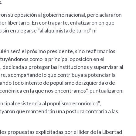
o.
on su oposición al gobierno nacional, pero aclararon
líder libertario. En contraparte, enfatizaron en que
 sin entregarse "al alquimista de turno" ni
n será el próximo presidente, sino reafirmar los
ituyéndonos como la principal oposición en el
, dedicada a proteger las instituciones y supervisar al
re, acompañando lo que contribuya a potenciar la
itando todo intento de populismo de izquierda o de
económica en la que nos encontramos", puntualizaron.
incipal resistencia al populismo económico",
ayaron que mantendrán una postura contraria a las
es propuestas explicitadas por el líder de la Libertad