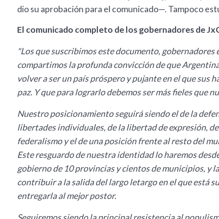
dio su aprobación para el comunicado—. Tampoco est
El comunicado completo de los gobernadores de Jx
"Los que suscribimos este documento, gobernadores el
compartimos la profunda convicción de que Argentina p
volver a ser un país próspero y pujante en el que sus 
paz. Y que para lograrlo debemos ser más fieles que n
Nuestro posicionamiento seguirá siendo el de la defens
libertades individuales, de la libertad de expresión, de 
federalismo y el de una posición frente al resto del m
Este resguardo de nuestra identidad lo haremos desde
gobierno de 10 provincias y cientos de municipios, y 
contribuir a la salida del largo letargo en el que está 
entregarla al mejor postor.
Seguiremos siendo la principal resistencia al populism