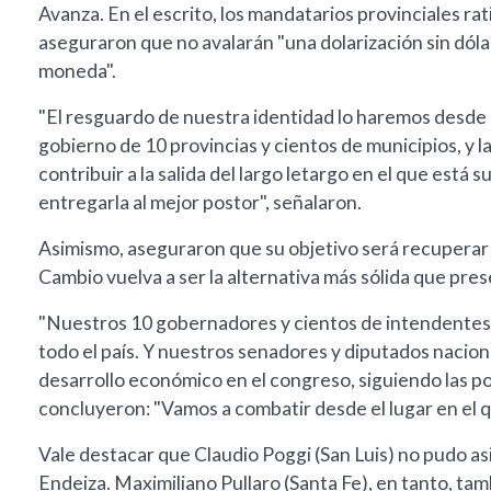
Avanza. En el escrito, los mandatarios provinciales rati
aseguraron que no avalarán "una dolarización sin dól
moneda".
"El resguardo de nuestra identidad lo haremos desde 
gobierno de 10 provincias y cientos de municipios, y
contribuir a la salida del largo letargo en el que está 
entregarla al mejor postor", señalaron.
Asimismo, aseguraron que su objetivo será recuperar l
Cambio vuelva a ser la alternativa más sólida que pre
"Nuestros 10 gobernadores y cientos de intendentes 
todo el país. Y nuestros senadores y diputados nacion
desarrollo económico en el congreso, siguiendo las po
concluyeron: "Vamos a combatir desde el lugar en el qu
Vale destacar que Claudio Poggi (San Luis) no pudo asi
Endeiza. Maximiliano Pullaro (Santa Fe), en tanto, tam