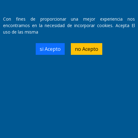
Fundado por el
Doctor Antonio Nemesio
Primera edición: Domingo 3 de Mayo de 1992
Con fines de proporcionar una mejor experiencia nos
Miembro de ADIRA,ADEPA y CPPAL
encontramos en la necesidad de incorporar cookies. Acepta El
Propietario: El Diario SRL
uso de las misma
Director Periodístico:
Walter René Goñi
si Acepto
no Acepto
Domicilio Legal: José Ingenieros 855,
Santa Rosa, La Pampa.
Número de Registro DNDA:
RL-2019-55551274-APN-DNDA#MJ
Edición #
9420
Fecha de Edición:
9/08/2026
Fecha de Inicio: 19/10/2000
Director General de Contenidos:
Dr. Jorge Ricardo Nemesio
Redacción, Administración,
Oficina Comercial y Planta Impresora: