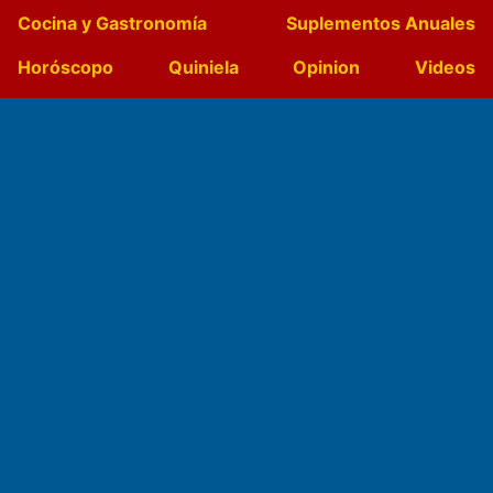
Cocina y Gastronomía
Suplementos Anuales
Horóscopo
Quiniela
Opinion
Videos
Farmacias de turno
Entre Pocillos
Transmisiones en vivo
El Diario de Papel en DIGITAL