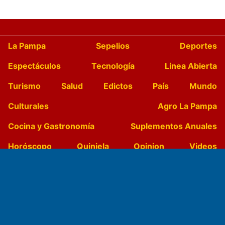
La Pampa
Sepelios
Deportes
Espectáculos
Tecnología
Linea Abierta
Turismo
Salud
Edictos
País
Mundo
Culturales
Agro La Pampa
Cocina y Gastronomía
Suplementos Anuales
Horóscopo
Quiniela
Opinion
Videos
Farmacias de turno
Entre Pocillos
Transmisiones en vivo
El Diario de Papel en DIGITAL