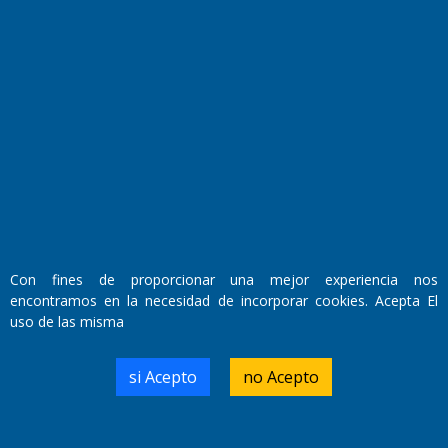
Fundado por el
Doctor Antonio Nemesio
Con fines de proporcionar una mejor experiencia nos
Primera edición: Domingo 3 de Mayo de 1992
encontramos en la necesidad de incorporar cookies. Acepta El
Miembro de ADIRA,ADEPA y CPPAL
Propietario: El Diario SRL
uso de las misma
Director Periodístico:
Walter René Goñi
si Acepto
no Acepto
Domicilio Legal: José Ingenieros 855,
Santa Rosa, La Pampa.