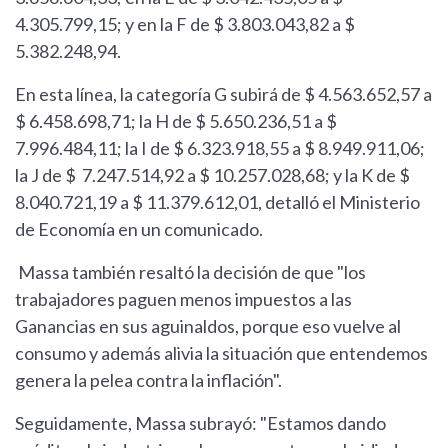
4.305.799,15; y en la F de $ 3.803.043,82 a $
5.382.248,94.
En esta línea, la categoría G subirá de $ 4.563.652,57 a
$ 6.458.698,71; la H de $ 5.650.236,51 a $
7.996.484,11; la I de $ 6.323.918,55 a $ 8.949.911,06;
la J de $ 7.247.514,92 a $ 10.257.028,68; y la K de $
8.040.721,19 a $ 11.379.612,01, detalló el Ministerio
de Economía en un comunicado.
Massa también resaltó la decisión de que "los
trabajadores paguen menos impuestos a las
Ganancias en sus aguinaldos, porque eso vuelve al
consumo y además alivia la situación que entendemos
genera la pelea contra la inflación".
Seguidamente, Massa subrayó: "Estamos dando