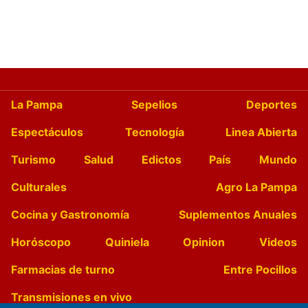
La Pampa
Sepelios
Deportes
Espectáculos
Tecnología
Linea Abierta
Turismo
Salud
Edictos
País
Mundo
Culturales
Agro La Pampa
Cocina y Gastronomía
Suplementos Anuales
Horóscopo
Quiniela
Opinion
Videos
Farmacias de turno
Entre Pocillos
Transmisiones en vivo