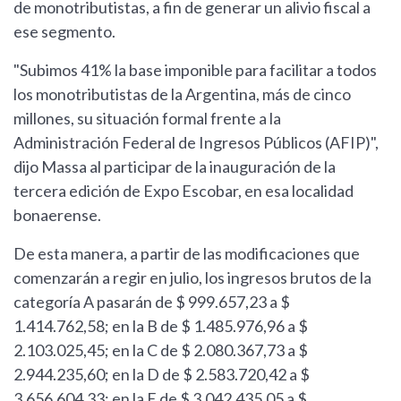
de monotributistas, a fin de generar un alivio fiscal a
ese segmento.
"Subimos 41% la base imponible para facilitar a todos
los monotributistas de la Argentina, más de cinco
millones, su situación formal frente a la
Administración Federal de Ingresos Públicos (AFIP)",
dijo Massa al participar de la inauguración de la
tercera edición de Expo Escobar, en esa localidad
bonaerense.
De esta manera, a partir de las modificaciones que
comenzarán a regir en julio, los ingresos brutos de la
categoría A pasarán de $ 999.657,23 a $
1.414.762,58; en la B de $ 1.485.976,96 a $
2.103.025,45; en la C de $ 2.080.367,73 a $
2.944.235,60; en la D de $ 2.583.720,42 a $
3.656.604,33; en la E de $ 3.042.435,05 a $