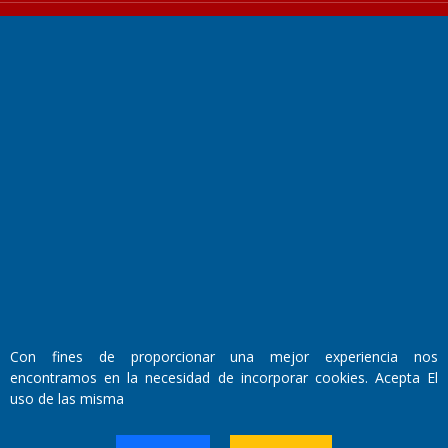
Fundado por el
Doctor Antonio Nemesio
Primera edición: Domingo 3 de Mayo de 1992
Miembro de ADIRA,ADEPA y CPPAL
Propietario: El Diario SRL
Director Periodístico:
Walter René Goñi
Con fines de proporcionar una mejor experiencia nos
encontramos en la necesidad de incorporar cookies. Acepta El
uso de las misma
Domicilio Legal: José Ingenieros 855,
Santa Rosa, La Pampa.