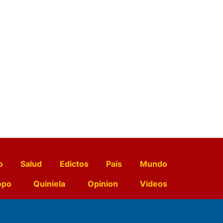
o
Salud
Edictos
País
Mundo
opo
Quiniela
Opinion
Videos
El Diario de Papel en DIGITAL