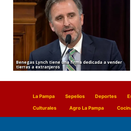
Benegas Lynch tiene una firma dedicada a vender
tierras a extranjeros
La Pampa
Sepelios
Deportes
E
Culturales
Agro La Pampa
Cocin
Farmacias de turno
Entr