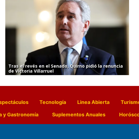
Tras el revés en el Senado, Quirno pidió la renuncia
de Victoria Villarruel
spectáculos
Tecnología
Linea Abierta
Turism
a y Gastronomía
Suplementos Anuales
Horósc
e Pocillos
Transmisiones en vivo