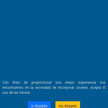
El Diario de Papel en DIGITAL
Fundado por el
Doctor Antonio Nemesio
Primera edición: Domingo 3 de Mayo de 1992
Con fines de proporcionar una mejor experiencia nos
Miembro de ADIRA,ADEPA y CPPAL
encontramos en la necesidad de incorporar cookies. Acepta El
Propietario: El Diario SRL
Director Periodístico:
uso de las misma
Walter René Goñi
si Acepto
no Acepto