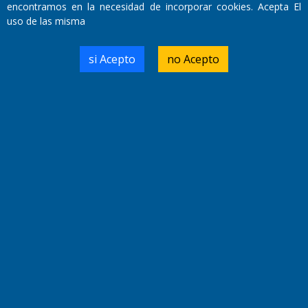
encontramos en la necesidad de incorporar cookies. Acepta El
uso de las misma
Domicilio Legal: José Ingenieros 855,
Santa Rosa, La Pampa.
si Acepto
no Acepto
Número de Registro DNDA:
RL-2019-55551274-APN-DNDA#MJ
Edición #
9419
Fecha de Edición:
8/08/2026
Fecha de Inicio: 19/10/2000
Director General de Contenidos:
Dr. Jorge Ricardo Nemesio
Redacción, Administración,
Oficina Comercial y Planta Impresora:
José Ingenieros 855,
Santa Rosa, La Pampa, Argentina.
Tel: (02954) 411117/18/19/20
Cel: +54 2954 535213