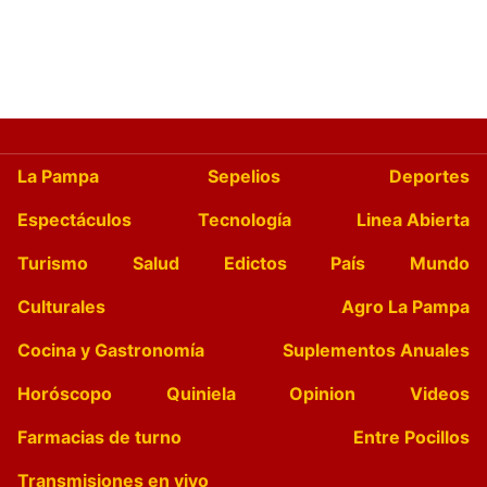
La Pampa
Sepelios
Deportes
Espectáculos
Tecnología
Linea Abierta
Turismo
Salud
Edictos
País
Mundo
Culturales
Agro La Pampa
Cocina y Gastronomía
Suplementos Anuales
Horóscopo
Quiniela
Opinion
Videos
Farmacias de turno
Entre Pocillos
Transmisiones en vivo