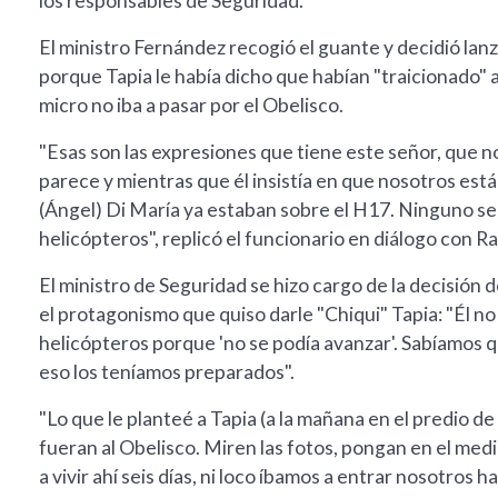
los responsables de Seguridad.
El ministro Fernández recogió el guante y decidió la
porque Tapia le había dicho que habían "traicionado" a 
micro no iba a pasar por el Obelisco.
"Esas son las expresiones que tiene este señor, que no
parece y mientras que él insistía en que nosotros est
(Ángel) Di María ya estaban sobre el H17. Ninguno se 
helicópteros", replicó el funcionario en diálogo con Ra
El ministro de Seguridad se hizo cargo de la decisión d
el protagonismo que quiso darle "Chiqui" Tapia: "Él no 
helicópteros porque 'no se podía avanzar'. Sabíamos 
eso los teníamos preparados".
"Lo que le planteé a Tapia (a la mañana en el predio 
fueran al Obelisco. Miren las fotos, pongan en el medi
a vivir ahí seis días, ni loco íbamos a entrar nosotros 