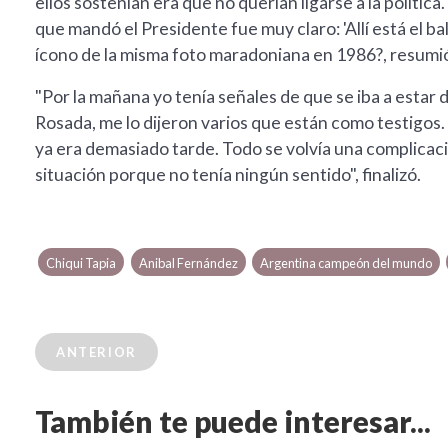
ellos sostenían era que no querían ligarse a la polític
que mandó el Presidente fue muy claro: 'Allí está el 
ícono de la misma foto maradoniana en 1986?, resumi
"Por la mañana yo tenía señales de que se iba a estar d
Rosada, me lo dijeron varios que están como testigos.
ya era demasiado tarde. Todo se volvía una complicac
situación porque no tenía ningún sentido", finalizó.
Chiqui Tapia
Anibal Fernández
Argentina campeón del mundo
ANTERIOR
También te puede interesar...