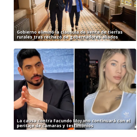
Gobierno eliminó la cláusula de venta de tierras
rurales tras rechazo de gobernadores aliados
La causa contra Facundo Moyano continuará con el
peritaje de cámaras y testimonios