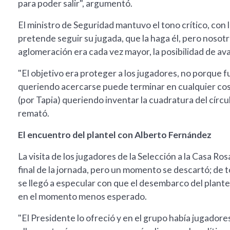
para poder salir", argumentó.
El ministro de Seguridad mantuvo el tono crítico, con 
pretende seguir su jugada, que la haga él, pero nosotr
aglomeración era cada vez mayor, la posibilidad de ava
"El objetivo era proteger a los jugadores, no porque 
queriendo acercarse puede terminar en cualquier cos
(por Tapia) queriendo inventar la cuadratura del círc
remató.
El encuentro del plantel con Alberto Fernández
La visita de los jugadores de la Selección a la Casa 
final de la jornada, pero un momento se descartó; de 
se llegó a especular con que el desembarco del plant
en el momento menos esperado.
"El Presidente lo ofreció y en el grupo había jugadores