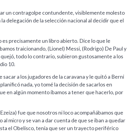
nzar un contragolpe contundente, visiblemente molesto
la delegación de la selección nacional al decidir que el
 es precisamente un libro abierto. Dice lo que le
ábamos traicionando, (Lionel) Messi, (Rodrigo) De Paul y
quejó, todo lo contrario, subieron gustosamente a los
dio 10.
e sacar a los jugadores de la caravana y le quitó a Berni
planificó nada, yo tomé la decisión de sacarlos en
que en algún momento íbamos a tener que hacerlo, por
de Ezeiza) fue que nosotros ni loco acompañábamos que
o al micro y se van a dar cuenta de que se iban a quedar
hasta el Obelisco, tenía que ser un trayecto periférico