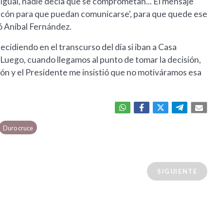
a. Igual, nadie decía que se comprometan... El mensaje
balcón para que puedan comunicarse', para que quede ese
ó Aníbal Fernández.
ecidiendo en el transcurso del día si iban a Casa
 Luego, cuando llegamos al punto de tomar la decisión,
ión y el Presidente me insistió que no motiváramos esa
Duro cruce
SIGUIENTE