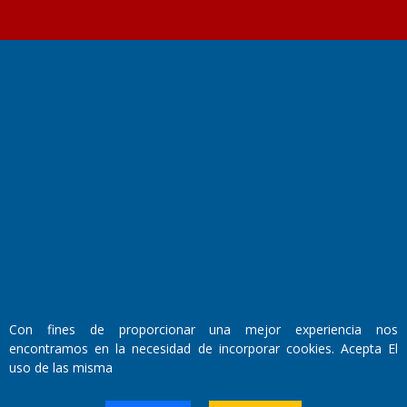
Fundado por el
Doctor Antonio Nemesio
Primera edición: Domingo 3 de Mayo de 1992
Miembro de ADIRA,ADEPA y CPPAL
Propietario: El Diario SRL
Director Periodístico:
Walter René Goñi
Con fines de proporcionar una mejor experiencia nos
encontramos en la necesidad de incorporar cookies. Acepta El
Domicilio Legal: José Ingenieros 855,
uso de las misma
Santa Rosa, La Pampa.
Número de Registro DNDA: