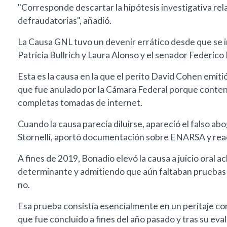
"Corresponde descartar la hipótesis investigativa re
defraudatorias", añadió.
La Causa GNL tuvo un devenir errático desde que se in
Patricia Bullrich y Laura Alonso y el senador Federico
Esta es la causa en la que el perito David Cohen emit
que fue anulado por la Cámara Federal porque conten
completas tomadas de internet.
Cuando la causa parecía diluirse, apareció el falso ab
Stornelli, aportó documentación sobre ENARSA y reac
A fines de 2019, Bonadio elevó la causa a juicio oral a
determinante y admitiendo que aún faltaban pruebas po
no.
Esa prueba consistía esencialmente en un peritaje co
que fue concluido a fines del año pasado y tras su eva