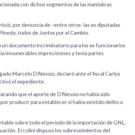
lacionada con dichos segmentos de las maniobras
ició, por denuncia de –entre otros- las ex diputadas
 Pinedo, todos de Juntos por el Cambio.
ió un documento incriminatorio para los ex funcionarios
ía innumerables imprecisiones y tenía partes
ogado Marcelo D’Alessio, declaró ante el fiscal Carlos
tivó el expediente.
clarando que el aporte de D’Alessio no había sido
r producir para establecer si había existido delito o
ntable sobre todo el período de la importación de GNL,
luación, Ercolini dispuso los sobreseimientos del