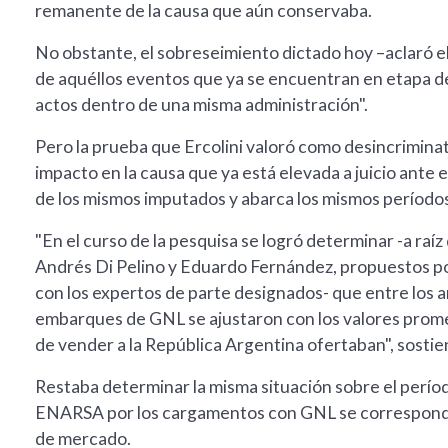
remanente de la causa que aún conservaba.
No obstante, el sobreseimiento dictado hoy –aclaró e
de aquéllos eventos que ya se encuentran en etapa de j
actos dentro de una misma administración".
Pero la prueba que Ercolini valoró como desincrimina
impacto en la causa que ya está elevada a juicio ante e
de los mismos imputados y abarca los mismos período
"En el curso de la pesquisa se logró determinar -a raíz 
Andrés Di Pelino y Eduardo Fernández, propuestos po
con los expertos de parte designados- que entre los añ
embarques de GNL se ajustaron con los valores promed
de vender a la República Argentina ofertaban", sostiene
Restaba determinar la misma situación sobre el perío
ENARSA por los cargamentos con GNL se correspondie
de mercado.