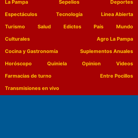
La Pampa
Sepelios
Deportes
Espectáculos
Tecnología
Linea Abierta
Turismo
Salud
Edictos
País
Mundo
Culturales
Agro La Pampa
Cocina y Gastronomía
Suplementos Anuales
Horóscopo
Quiniela
Opinion
Videos
Farmacias de turno
Entre Pocillos
Transmisiones en vivo
El Diario de Papel en DIGITAL