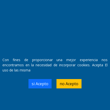
Fundado por el
Doctor Antonio Nemesio
Primera edición: Domingo 3 de Mayo de 1992
Miembro de ADIRA,ADEPA y CPPAL
Propietario: El Diario SRL
Con fines de proporcionar una mejor experiencia nos
Director Periodístico:
encontramos en la necesidad de incorporar cookies. Acepta El
Walter René Goñi
uso de las misma
si Acepto
no Acepto
Domicilio Legal: José Ingenieros 855,
Santa Rosa, La Pampa.
Número de Registro DNDA:
RL-2019-55551274-APN-DNDA#MJ
Edición #
9419
Fecha de Edición:
8/08/2026