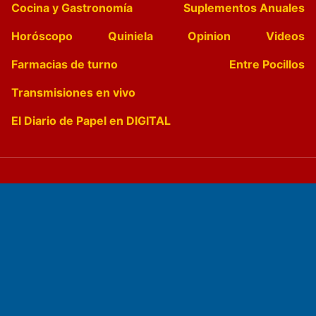
Cocina y Gastronomía
Suplementos Anuales
Horóscopo
Quiniela
Opinion
Videos
Farmacias de turno
Entre Pocillos
Transmisiones en vivo
El Diario de Papel en DIGITAL