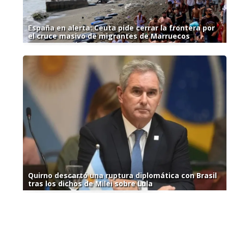
España en alerta: Ceuta pide cerrar la frontera por
el cruce masivo de migrantes de Marruecos
Quirno descartó una ruptura diplomática con Brasil
tras los dichos de Milei sobre Lula