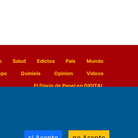
o
Salud
Edictos
País
Mundo
opo
Quiniela
Opinion
Videos
El Diario de Papel en DIGITAL
e Contenidos:
Nemesio
ración,
si Acepto
no Acepto