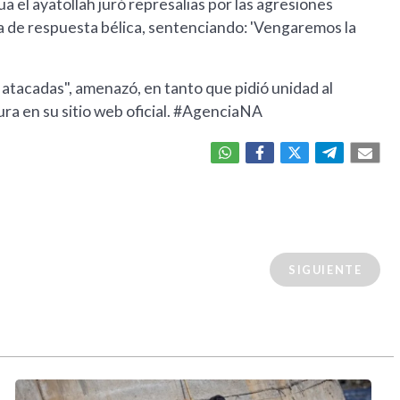
 el ayatollah juró represalias por las agresiones
a de respuesta bélica, sentenciando: 'Vengaremos la
 atacadas", amenazó, en tanto que pidió unidad al
ura en su sitio web oficial. #AgenciaNA
SIGUIENTE