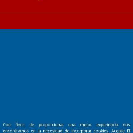
Fundado por el
Doctor Antonio Nemesio
Primera edición: Domingo 3 de Mayo de 1992
Miembro de ADIRA,ADEPA y CPPAL
Propietario: El Diario SRL
Director Periodístico:
Walter René Goñi
Con fines de proporcionar una mejor experiencia nos
encontramos en la necesidad de incorporar cookies. Acepta El