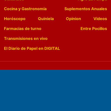
Cocina y Gastronomía
Suplementos Anuales
Horóscopo
Quiniela
Opinion
Videos
Farmacias de turno
Entre Pocillos
Transmisiones en vivo
El Diario de Papel en DIGITAL