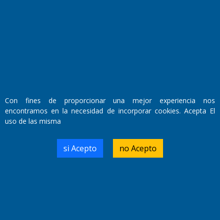
Fundado por el
Doctor Antonio Nemesio
Primera edición: Domingo 3 de Mayo de 1992
Miembro de ADIRA,ADEPA y CPPAL
Propietario: El Diario SRL
Director Periodístico:
Walter René Goñi
Con fines de proporcionar una mejor experiencia nos
encontramos en la necesidad de incorporar cookies. Acepta El
uso de las misma
Domicilio Legal: José Ingenieros 855,
Santa Rosa, La Pampa.
Número de Registro DNDA:
si Acepto
no Acepto
RL-2019-55551274-APN-DNDA#MJ
Edición #
9419
Fecha de Edición:
8/08/2026
Fecha de Inicio: 19/10/2000
Director General de Contenidos: