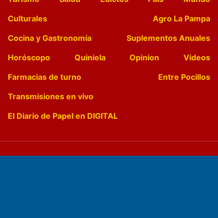
Culturales
Agro La Pampa
Cocina y Gastronomía
Suplementos Anuales
Horóscopo
Quiniela
Opinion
Videos
Farmacias de turno
Entre Pocillos
Transmisiones en vivo
El Diario de Papel en DIGITAL