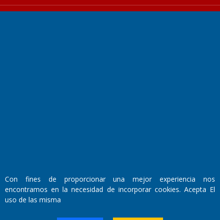
Fundado por el
Doctor Antonio Nemesio
Primera edición: Domingo 3 de Mayo de 1992
Miembro de ADIRA,ADEPA y CPPAL
Propietario: El Diario SRL
Director Periodístico:
Walter René Goñi
Con fines de proporcionar una mejor experiencia nos
encontramos en la necesidad de incorporar cookies. Acepta El
uso de las misma
Domicilio Legal: José Ingenieros 855,
Santa Rosa, La Pampa.