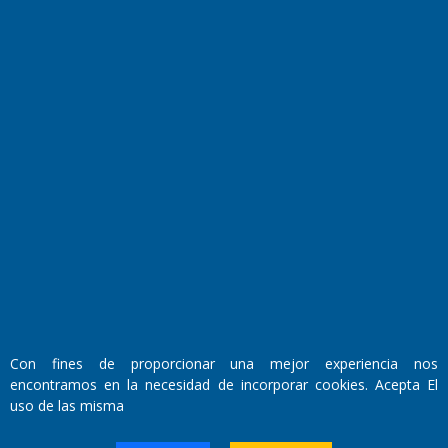
Fundado por el
Doctor Antonio Nemesio
Primera edición: Domingo 3 de Mayo de 1992
Miembro de ADIRA,ADEPA y CPPAL
Propietario: El Diario SRL
Director Periodístico:
Con fines de proporcionar una mejor experiencia nos
Walter René Goñi
encontramos en la necesidad de incorporar cookies. Acepta El
uso de las misma
Domicilio Legal: José Ingenieros 855,