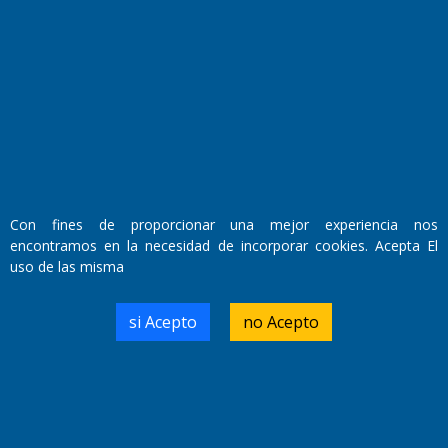
Con fines de proporcionar una mejor experiencia nos
Fundado por el
Doctor Antonio Nemesio
encontramos en la necesidad de incorporar cookies. Acepta El
Primera edición: Domingo 3 de Mayo de 1992
uso de las misma
Miembro de ADIRA,ADEPA y CPPAL
Propietario: El Diario SRL
Director Periodístico:
si Acepto
no Acepto
Walter René Goñi
Domicilio Legal: José Ingenieros 855,
Santa Rosa, La Pampa.
Número de Registro DNDA: