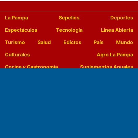
La Pampa
Sepelios
Deportes
Espectáculos
Tecnología
Linea Abierta
Turismo
Salud
Edictos
País
Mundo
Culturales
Agro La Pampa
Cocina y Gastronomía
Suplementos Anuales
Horóscopo
Quiniela
Opinion
Videos
Farmacias de turno
Entre Pocillos
Transmisiones en vivo
El Diario de Papel en DIGITAL