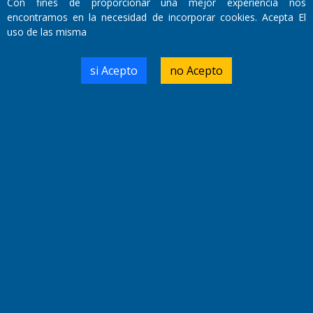
Con fines de proporcionar una mejor experiencia nos
encontramos en la necesidad de incorporar cookies. Acepta El
uso de las misma
Domicilio Legal: José Ingenieros 855,
Santa Rosa, La Pampa.
si Acepto
no Acepto
Número de Registro DNDA:
RL-2019-55551274-APN-DNDA#MJ
Edición #
9417
Fecha de Edición:
6/08/2026
Fecha de Inicio: 19/10/2000
Director General de Contenidos:
Dr. Jorge Ricardo Nemesio
Redacción, Administración,
Oficina Comercial y Planta Impresora:
José Ingenieros 855,
Santa Rosa, La Pampa, Argentina.
Tel: (02954) 411117/18/19/20
Cel: +54 2954 535213