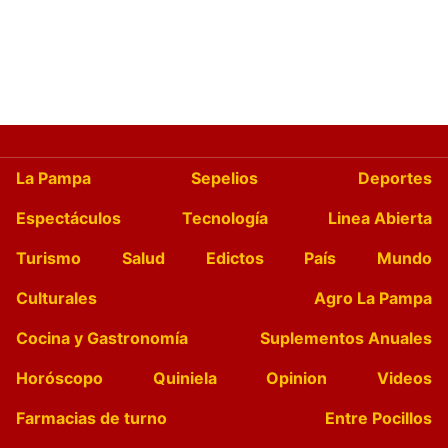
La Pampa
Sepelios
Deportes
Espectáculos
Tecnología
Linea Abierta
Turismo
Salud
Edictos
País
Mundo
Culturales
Agro La Pampa
Cocina y Gastronomía
Suplementos Anuales
Horóscopo
Quiniela
Opinion
Videos
Farmacias de turno
Entre Pocillos