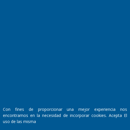
Transmisiones en vivo
El Diario de Papel en DIGITAL
Fundado por el
Doctor Antonio Nemesio
Primera edición: Domingo 3 de Mayo de 1992
Con fines de proporcionar una mejor experiencia nos
Miembro de ADIRA,ADEPA y CPPAL
encontramos en la necesidad de incorporar cookies. Acepta El
Propietario: El Diario SRL
uso de las misma
Director Periodístico:
Walter René Goñi