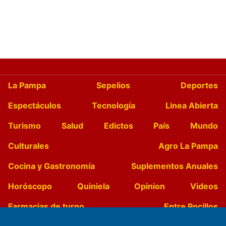
La Pampa
Sepelios
Deportes
Espectáculos
Tecnología
Linea Abierta
Turismo
Salud
Edictos
País
Mundo
Culturales
Agro La Pampa
Cocina y Gastronomía
Suplementos Anuales
Horóscopo
Quiniela
Opinion
Videos
Farmacias de turno
Entre Pocillos